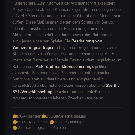
Führerschein. Zum Nachweis der Wohnanschrift akzeptiert
Maxwin Casino aktuelle Kontoauszüge, Stromrechnungen oder
offizielle Steuerdokumente, die nicht älter als drei Monate sein
dürfen. Diese Maßnahmen dienen dem Schutz vor Betrug,
Identitätsmissbrauch und der Finanzierung krimineller
Aktivitäten — sie schützen damit sowohl die Plattform als
auch jeden einzelnen Spieler. Die
Bearbeitung von
Verifizierungsanträgen
erfolgt in der Regel innerhalb von 36
Stunden nach vollständiger Dokumenteneinreichung. Als EU-
lizenzierter Betreiber ist Maxwin Casino zudem verpflichtet, im
Rahmen des
PEP- und Sanktionsscreenings
politisch
exponierte Personen sowie Personen auf internationalen
Sanktionslisten zu identifizieren und entsprechend zu
behandeln. Alle übermittelten Daten werden über eine
256-Bit-
SSL-Verschlüsselung
gesichert und ausschließlich zu
regulatorisch vorgeschriebenen Zwecken verarbeitet.
MGA-lizenziert
256-Bit-Verschlüsselung
eCOGRA-zertifiziert
Sichere Zahlungen
Verantwortungsvolles Spielen