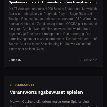
Spielauswahl stark, Turnierstruktur noch ausbaufähig
Mit 73 Anbietern und über 4.000 Spielen findet man hier wirklich
fast alles. Ich spiele viel Pragmatic Play — Sugar Rush und
Starlight Princess laufen technisch einwandfrei, RTP-Werte sind
nachvollziehbar, die Zertifizierung durch eCOGRA gibt mir dabei
ein gutes Gefühl. Was ich mir noch wünschen würde: mehr
regelmäßige Turniere mit transparenter Punktewertung. Das
aktuelle Angebot ist etwas unstrukturiert. Deshalb vier statt fünf
Sterne. Aber als reiner Spielekatalog ist Maxwin Casino auf
einem sehr soliden Niveau.
Jonas B.
6. Februar 2025
SPIELERSCHUTZ
Verantwortungsbewusst spielen
Maxwin Casino stellt jedem registrierten Spieler eine