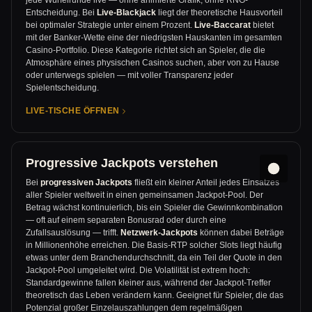
jede Würfelrunde live — ohne animierte Grafik, ohne RNG-
Entscheidung. Bei
Live-Blackjack
liegt der theoretische Hausvorteil
bei optimaler Strategie unter einem Prozent.
Live-Baccarat
bietet
mit der Banker-Wette eine der niedrigsten Hauskanten im gesamten
Casino-Portfolio. Diese Kategorie richtet sich an Spieler, die die
Atmosphäre eines physischen Casinos suchen, aber von zu Hause
oder unterwegs spielen — mit voller Transparenz jeder
Spielentscheidung.
LIVE-TISCHE ÖFFNEN
Progressive Jackpots verstehen
Bei
progressiven Jackpots
fließt ein kleiner Anteil jedes Einsatzes
aller Spieler weltweit in einen gemeinsamen Jackpot-Pool. Der
Betrag wächst kontinuierlich, bis ein Spieler die Gewinnkombination
— oft auf einem separaten Bonusrad oder durch eine
Zufallsauslösung — trifft.
Netzwerk-Jackpots
können dabei Beträge
in Millionenhöhe erreichen. Die Basis-RTP solcher Slots liegt häufig
etwas unter dem Branchendurchschnitt, da ein Teil der Quote in den
Jackpot-Pool umgeleitet wird. Die Volatilität ist extrem hoch:
Standardgewinne fallen kleiner aus, während der Jackpot-Treffer
theoretisch das Leben verändern kann. Geeignet für Spieler, die das
Potenzial großer Einzelauszahlungen dem regelmäßigen