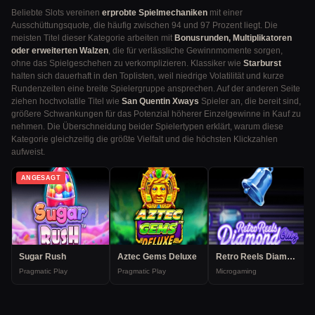
Beliebte Slots vereinen
erprobte Spielmechaniken
mit einer
Ausschüttungsquote, die häufig zwischen 94 und 97 Prozent liegt. Die
meisten Titel dieser Kategorie arbeiten mit
Bonusrunden, Multiplikatoren
oder erweiterten Walzen
, die für verlässliche Gewinnmomente sorgen,
ohne das Spielgeschehen zu verkomplizieren. Klassiker wie
Starburst
halten sich dauerhaft in den Toplisten, weil niedrige Volatilität und kurze
Rundenzeiten eine breite Spielergruppe ansprechen. Auf der anderen Seite
ziehen hochvolatile Titel wie
San Quentin Xways
Spieler an, die bereit sind,
größere Schwankungen für das Potenzial höherer Einzelgewinne in Kauf zu
nehmen. Die Überschneidung beider Spielertypen erklärt, warum diese
Kategorie gleichzeitig die größte Vielfalt und die höchsten Klickzahlen
aufweist.
ANGESAGT
Sugar Rush
Aztec Gems Deluxe
Retro Reels Diamond Glitz
Pragmatic Play
Pragmatic Play
Microgaming