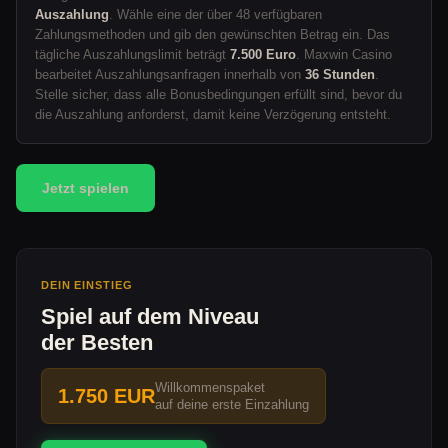
Auszahlung
. Wähle eine der über 48 verfügbaren
Zahlungsmethoden und gib den gewünschten Betrag ein. Das
tägliche Auszahlungslimit beträgt
7.500 Euro
. Maxwin Casino
bearbeitet Auszahlungsanfragen innerhalb von
36 Stunden
.
Stelle sicher, dass alle Bonusbedingungen erfüllt sind, bevor du
die Auszahlung anforderst, damit keine Verzögerung entsteht.
Jetzt spielen
DEIN EINSTIEG
Spiel auf dem Niveau
der Besten
Willkommenspaket
1.750 EUR
auf deine erste Einzahlung